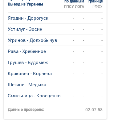
по данным
границе
Выезд из Украины
ГФСУ
ГПСУ
ЛОГА
Ягодин - Дорогуск
-
-
-
Устилуг - Зосин
-
-
-
Угринов - Долхобычув
-
-
-
Рава - Хребенное
-
-
-
Грушев - Будомеж
-
-
-
Краковец - Корчева
-
-
-
Шегини - Медыка
-
-
-
Смильница - Кросценко
-
-
-
Данные проверено:
02:07:58