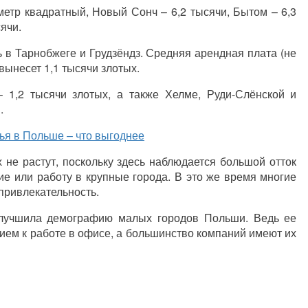
метр квадратный, Новый Сонч – 6,2 тысячи, Б
ы
том – 6,3
ячи.
 в Тарнобжеге и
Грудзёндз
. Средняя арендная плата (не
вынесет 1,1 тысячи злотых.
 1,2 тысячи злотых, а также Хелме, Руди-Слёнской и
.
ья в Польше – что выгоднее
не растут, поскольку здесь наблюдается большой отток
ие или работу в крупные города. В это же время многие
привлекательность.
улучшила демографию малых городов Польши. Ведь ее
ием к работе в офисе, а большинство компаний имеют их