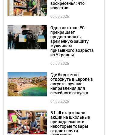
воскресенья: что
известно
06.08.2026
Одна из стран ЕС
прекращает
предоставлять
временную защиту
мужчинам
призывного возраста
из Украины
05.08.2026
Где бюджетно
отдохнуть в Европе в
августе: лучшие
направления для
семейного отпуска
04.08.2026
В Lidl стартовали
акции на школьные
принадлежности:
некоторые товары
отдают почти