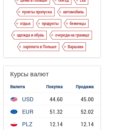
цены в Польше
поезд
Lidl
пункты пропуска
автомобиль
отдых
продукты
беженцы
одежда и обувь
очереди на границе
зарплата в Польше
Варшава
Курсы валют
Валюта
Покупка
Продажа
USD
44.60
45.00
EUR
51.32
52.02
PLZ
12.14
12.14