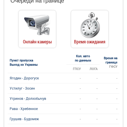
Очереди на границе
Онлайн камеры
Время ожидания
Кол. авто
Время на
Пункт пропуска
по данным
границе
Выезд из Украины
ГФСУ
ГПСУ
ЛОГА
-
-
-
Ягодин - Дорогуск
-
-
-
Устилуг - Зосин
-
-
-
Угринов - Долхобычув
-
-
-
Рава - Хребенное
-
-
-
Грушев - Будомеж