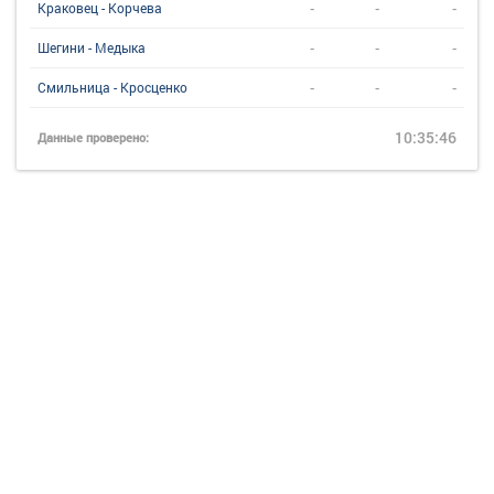
-
-
-
Краковец - Корчева
-
-
-
Шегини - Медыка
-
-
-
Смильница - Кросценко
10:35:46
Данные проверено: