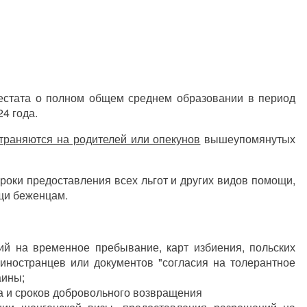
естата о полном общем среднем образовании в период
4 года.
траняются на родителей или опекунов
вышеупомянутых
роки предоставления всех льгот и других видов помощи,
щи беженцам.
ий на временное пребывание, карт избиения, польских
иностранцев или документов "согласия на толерантное
аины;
а и сроков добровольного возвращения