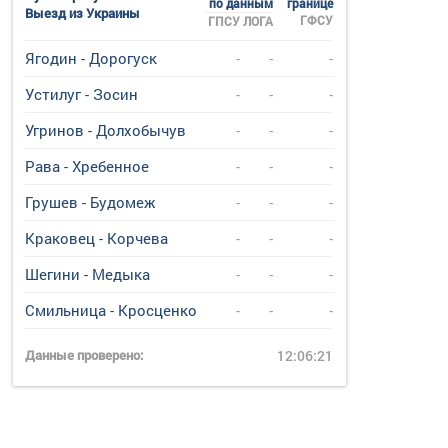
по данным
границе
Выезд из Украины
ГФСУ
ГПСУ
ЛОГА
Ягодин - Дорогуск
-
-
-
Устилуг - Зосин
-
-
-
Угринов - Долхобычув
-
-
-
Рава - Хребенное
-
-
-
Грушев - Будомеж
-
-
-
Краковец - Корчева
-
-
-
Шегини - Медыка
-
-
-
Смильница - Кросценко
-
-
-
Данные проверено:
12:06:21