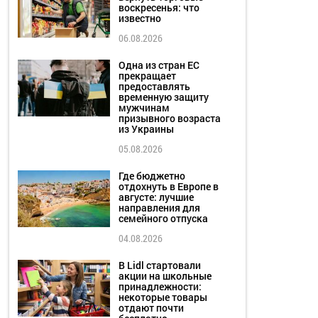
воскресенья: что
известно
06.08.2026
Одна из стран ЕС
прекращает
предоставлять
временную защиту
мужчинам
призывного возраста
из Украины
05.08.2026
Где бюджетно
отдохнуть в Европе в
августе: лучшие
направления для
семейного отпуска
04.08.2026
В Lidl стартовали
акции на школьные
принадлежности:
некоторые товары
отдают почти