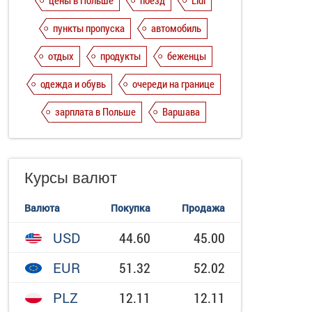
цены в Польше
поезд
Lidl
пункты пропуска
автомобиль
отдых
продукты
беженцы
одежда и обувь
очереди на границе
зарплата в Польше
Варшава
Курсы валют
Валюта
Покупка
Продажа
USD
44.60
45.00
EUR
51.32
52.02
PLZ
12.11
12.11