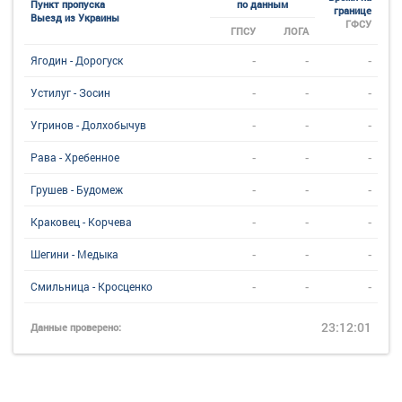
Пункт пропуска
по данным
границе
Выезд из Украины
ГФСУ
ГПСУ
ЛОГА
-
-
-
Ягодин - Дорогуск
-
-
-
Устилуг - Зосин
-
-
-
Угринов - Долхобычув
-
-
-
Рава - Хребенное
-
-
-
Грушев - Будомеж
-
-
-
Краковец - Корчева
-
-
-
Шегини - Медыка
-
-
-
Смильница - Кросценко
23:12:01
Данные проверено: