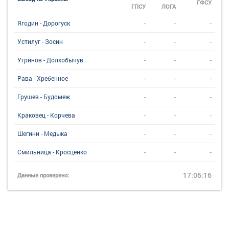
ГФСУ
ГПСУ
ЛОГА
-
-
-
Ягодин - Дорогуск
-
-
-
Устилуг - Зосин
-
-
-
Угринов - Долхобычув
-
-
-
Рава - Хребенное
-
-
-
Грушев - Будомеж
-
-
-
Краковец - Корчева
-
-
-
Шегини - Медыка
-
-
-
Смильница - Кросценко
17:06:16
Данные проверено: