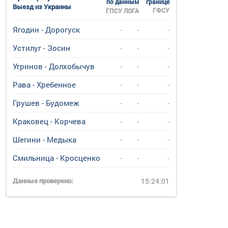
по данным
границе
Выезд из Украины
ГФСУ
ГПСУ
ЛОГА
Ягодин - Дорогуск
-
-
-
Устилуг - Зосин
-
-
-
Угринов - Долхобычув
-
-
-
Рава - Хребенное
-
-
-
Грушев - Будомеж
-
-
-
Краковец - Корчева
-
-
-
Шегини - Медыка
-
-
-
Смильница - Кросценко
-
-
-
Данные проверено:
15:24:01