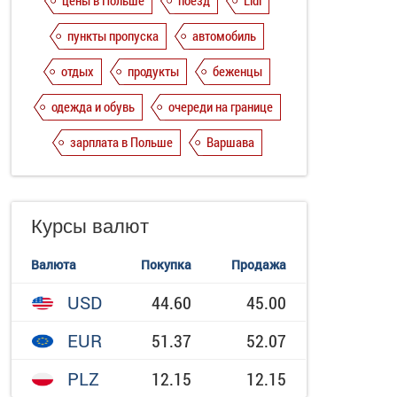
цены в Польше
поезд
Lidl
пункты пропуска
автомобиль
отдых
продукты
беженцы
одежда и обувь
очереди на границе
зарплата в Польше
Варшава
Курсы валют
Валюта
Покупка
Продажа
USD
44.60
45.00
EUR
51.37
52.07
PLZ
12.15
12.15