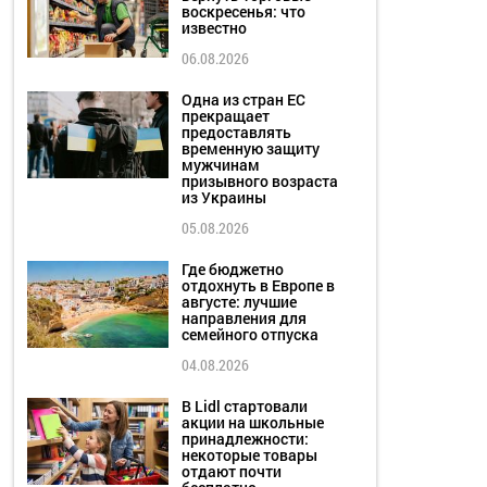
воскресенья: что
известно
06.08.2026
Одна из стран ЕС
прекращает
предоставлять
временную защиту
мужчинам
призывного возраста
из Украины
05.08.2026
Где бюджетно
отдохнуть в Европе в
августе: лучшие
направления для
семейного отпуска
04.08.2026
В Lidl стартовали
акции на школьные
принадлежности:
некоторые товары
отдают почти