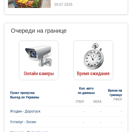
30.07.2026
Очереди на границе
Онлайн камеры
Время ожидания
Кол. авто
Время на
Пункт пропуска
по данным
границе
Выезд из Украины
ГФСУ
ГПСУ
ЛОГА
-
-
-
Ягодин - Дорогуск
-
-
-
Устилуг - Зосин