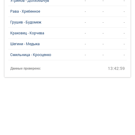
-
-
-
Угринов - Долхобычув
-
-
-
Рава - Хребенное
-
-
-
Грушев - Будомеж
-
-
-
Краковец - Корчева
-
-
-
Шегини - Медыка
-
-
-
Смильница - Кросценко
13:42:59
Данные проверено: