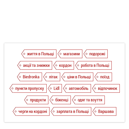
життя в Польщі
магазини
подорожі
акції та знижки
кордон
робота в Польщі
Biedronka
літак
ціни в Польщі
поїзд
пункти пропуску
Lidl
автомобіль
відпочинок
продукти
біженці
одяг та взуття
черги на кордоні
зарплата в Польщі
Варшава