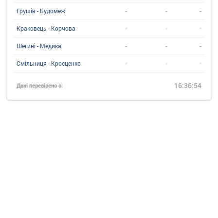
-
-
-
Грушів - Будомеж
-
-
-
Краковець - Корчова
-
-
-
Шегині - Медика
-
-
-
Смільниця - Кросценко
16:36:54
Дані перевірено о: