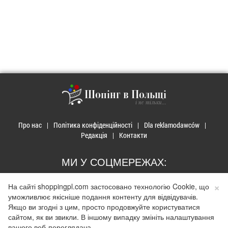
Шопінг в Польщі
і не тільки...
Про нас
Політика конфіденційності
Dla reklamodawców
Редакція
Контакти
МИ У СОЦМЕРЕЖАХ:
×
На сайті shoppingpl.com застосовано технологію Cookie, що
уможливлює якісніше подання контенту для відвідувачів.
Якщо ви згодні з цим, просто продовжуйте користуватися
сайтом, як ви звикли. В іншому випадку змініть налаштування
© 2026 Закупи в Польщі. Developed by
Realnet.cf
.
Depositphotos
Використання матеріалів допускається лише за наявності активного
вашого веб-переглядача.