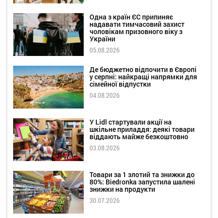
Одна з країн ЄС припиняє
надавати тимчасовий захист
чоловікам призовного віку з
України
05.08.2026
Де бюджетно відпочити в Європі
у серпні: найкращі напрямки для
сімейної відпустки
04.08.2026
У Lidl стартували акції на
шкільне приладдя: деякі товари
віддають майже безкоштовно
03.08.2026
Товари за 1 злотий та знижки до
80%: Biedronka запустила шалені
знижки на продукти
30.07.2026