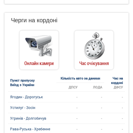
Черги на кордоні
Онлайн камери
Час очікування
Кількість авто за даними
Час на
Пункт пропуску
кордоні
Виїзд з України
ДПСУ
ЛОДА
ДФСУ
-
-
-
Ягодин - Дорогуськ
-
-
-
Устилуг - Зосін
-
-
-
Угринiв - Долгобичув
-
-
-
Рава-Руська - Хребенне