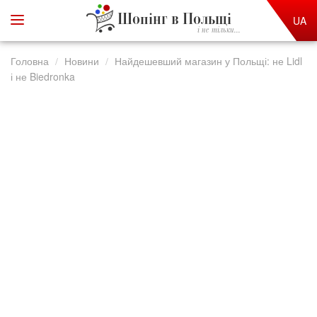
Шопінг в Польщі
UA
і не тільки...
Головна
Новини
Найдешевший магазин у Польщі: не Lidl
і не Biedronka