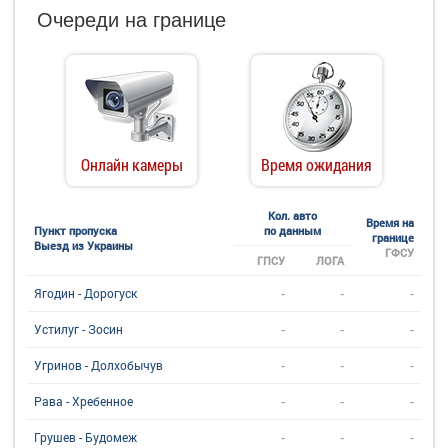
Очереди на границе
Онлайн камеры
Время ожидания
Кол. авто
Время на
Пункт пропуска
по данным
границе
Выезд из Украины
ГФСУ
ГПСУ
ЛОГА
-
-
-
Ягодин - Дорогуск
-
-
-
Устилуг - Зосин
-
-
-
Угринов - Долхобычув
-
-
-
Рава - Хребенное
-
-
-
Грушев - Будомеж