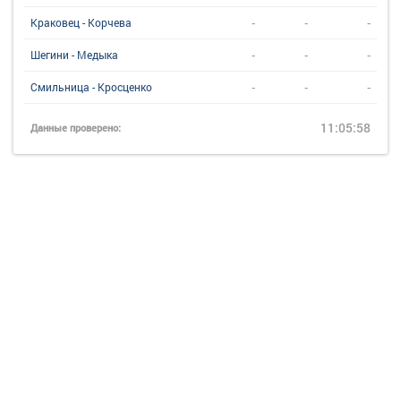
-
-
-
Краковец - Корчева
-
-
-
Шегини - Медыка
-
-
-
Смильница - Кросценко
11:05:58
Данные проверено: