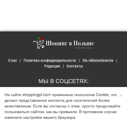
Шопинг в Польше
и не только ...
О нас
Политика конфиденциальности
Dla reklamodawców
Редакция
Контакты
МЫ В СОЦСЕТЯХ:
×
На сайте shoppingpl.com применена технология Cookie, что
делает представления контента для посетителей более
качественным. Если вы согласны с этим, просто продолжайте
© 2026 Покупки в Польше. Developed by
Realnet.cf
.
Depositphotos
пользоваться сайтом, как вы привыкли. В противном случае
Использование материалов допускается только при наличии активной ссылки на
измените настройки вашего браузера.
сайт
shoppingpl.com