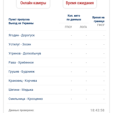
Онлайн камеры
Время ожидания
Кол. авто
Время на
Пункт пропуска
по данным
границе
Выезд из Украины
ГФСУ
ГПСУ
ЛОГА
-
-
-
Ягодин - Дорогуск
-
-
-
Устилуг - Зосин
-
-
-
Угринов - Долхобычув
-
-
-
Рава - Хребенное
-
-
-
Грушев - Будомеж
-
-
-
Краковец - Корчева
-
-
-
Шегини - Медыка
-
-
-
Смильница - Кросценко
18:43:58
Данные проверено: