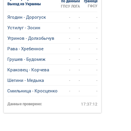
по данным
границе
Выезд из Украины
ГФСУ
ГПСУ
ЛОГА
Ягодин - Дорогуск
-
-
-
Устилуг - Зосин
-
-
-
Угринов - Долхобычув
-
-
-
Рава - Хребенное
-
-
-
Грушев - Будомеж
-
-
-
Краковец - Корчева
-
-
-
Шегини - Медыка
-
-
-
Смильница - Кросценко
-
-
-
Данные проверено:
17:37:12