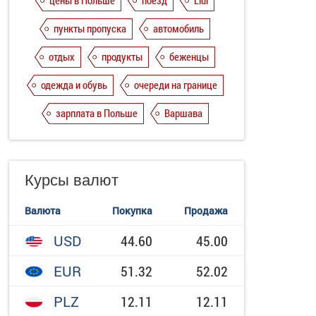
цены в Польше
поезд
Lidl
пункты пропуска
автомобиль
отдых
продукты
беженцы
одежда и обувь
очереди на границе
зарплата в Польше
Варшава
Курсы валют
Валюта
Покупка
Продажа
USD
44.60
45.00
EUR
51.32
52.02
PLZ
12.11
12.11