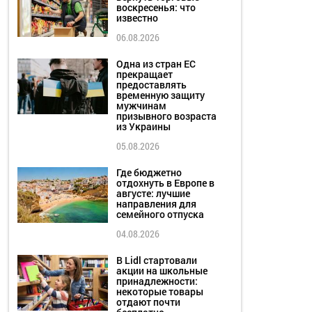
воскресенья: что
известно
06.08.2026
Одна из стран ЕС
прекращает
предоставлять
временную защиту
мужчинам
призывного возраста
из Украины
05.08.2026
Где бюджетно
отдохнуть в Европе в
августе: лучшие
направления для
семейного отпуска
04.08.2026
В Lidl стартовали
акции на школьные
принадлежности:
некоторые товары
отдают почти