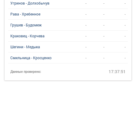
-
-
-
Угринов - Долхобычув
-
-
-
Рава - Хребенное
-
-
-
Грушев - Будомеж
-
-
-
Краковец - Корчева
-
-
-
Шегини - Медыка
-
-
-
Смильница - Кросценко
17:37:51
Данные проверено: