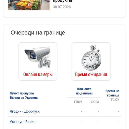
продукты
30.07.2026
Очереди на границе
Онлайн камеры
Время ожидания
Кол. авто
Время на
Пункт пропуска
по данным
границе
Выезд из Украины
ГФСУ
ГПСУ
ЛОГА
-
-
-
Ягодин - Дорогуск
-
-
-
Устилуг - Зосин