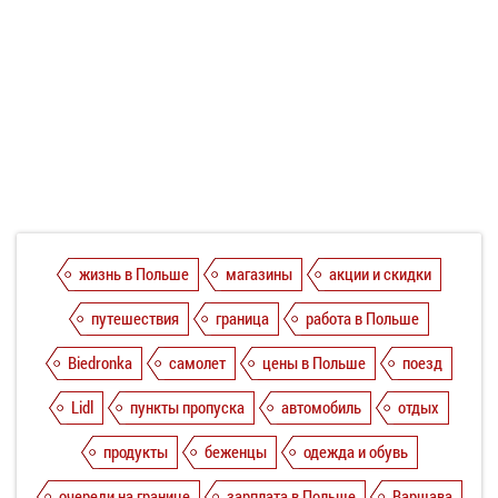
жизнь в Польше
магазины
акции и скидки
путешествия
граница
работа в Польше
Biedronka
самолет
цены в Польше
поезд
Lidl
пункты пропуска
автомобиль
отдых
продукты
беженцы
одежда и обувь
очереди на границе
зарплата в Польше
Варшава