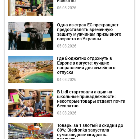
известно
06.08.2026
Одна из стран ЕС прекращает
предоставлять временную
защиту мужчинам призывного
возраста из Украины
05.08.2026
Где бюджетно отдохнуть в
Европе в августе: лучшие
направления для семейного
отпуска
04.08.2026
В Lidl стартовали акции на
школьные принадлежности:
некоторые товары отдают почти
бесплатно
03.08.2026
Товары за 1 злотый и скидки до
80%: Biedronka запустила
сумасшедшие скидки на