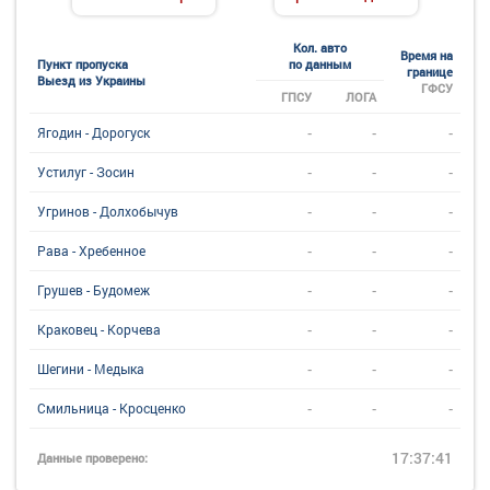
Кол. авто
Время на
Пункт пропуска
по данным
границе
Выезд из Украины
ГФСУ
ГПСУ
ЛОГА
-
-
-
Ягодин - Дорогуск
-
-
-
Устилуг - Зосин
-
-
-
Угринов - Долхобычув
-
-
-
Рава - Хребенное
-
-
-
Грушев - Будомеж
-
-
-
Краковец - Корчева
-
-
-
Шегини - Медыка
-
-
-
Смильница - Кросценко
17:37:41
Данные проверено: