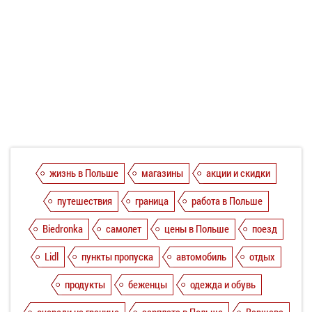
жизнь в Польше
магазины
акции и скидки
путешествия
граница
работа в Польше
Biedronka
самолет
цены в Польше
поезд
Lidl
пункты пропуска
автомобиль
отдых
продукты
беженцы
одежда и обувь
очереди на границе
зарплата в Польше
Варшава