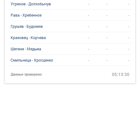
-
-
-
Угринов - Долхобычув
-
-
-
Рава - Хребенное
-
-
-
Грушев - Будомеж
-
-
-
Краковец - Корчева
-
-
-
Шегини - Медыка
-
-
-
Смильница - Кросценко
05:13:30
Данные проверено: