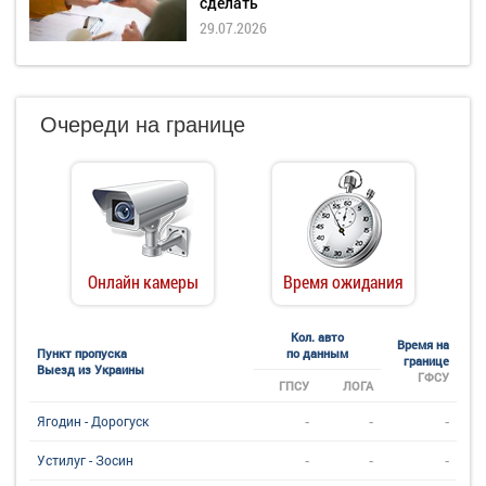
сделать
29.07.2026
Очереди на границе
Онлайн камеры
Время ожидания
Кол. авто
Время на
Пункт пропуска
по данным
границе
Выезд из Украины
ГФСУ
ГПСУ
ЛОГА
-
-
-
Ягодин - Дорогуск
-
-
-
Устилуг - Зосин