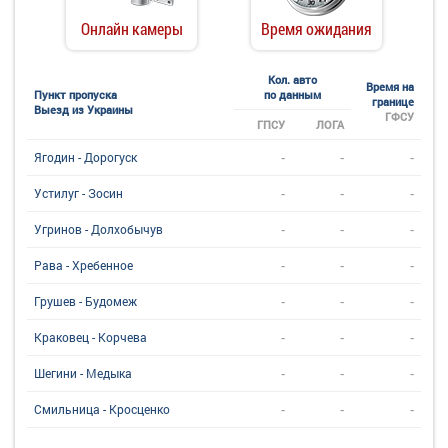
Онлайн камеры
Время ожидания
Кол. авто
Время на
Пункт пропуска
по данным
границе
Выезд из Украины
ГФСУ
ГПСУ
ЛОГА
-
-
-
Ягодин - Дорогуск
-
-
-
Устилуг - Зосин
-
-
-
Угринов - Долхобычув
-
-
-
Рава - Хребенное
-
-
-
Грушев - Будомеж
-
-
-
Краковец - Корчева
-
-
-
Шегини - Медыка
-
-
-
Смильница - Кросценко