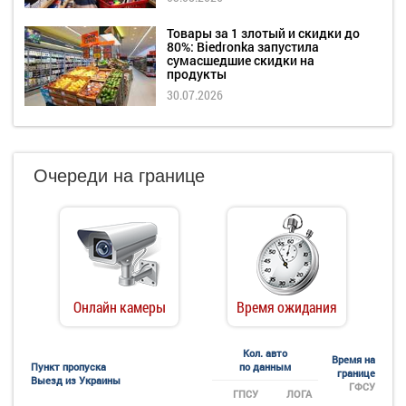
Товары за 1 злотый и скидки до
80%: Biedronka запустила
сумасшедшие скидки на
продукты
30.07.2026
Очереди на границе
Онлайн камеры
Время ожидания
Кол. авто
Время на
Пункт пропуска
по данным
границе
Выезд из Украины
ГФСУ
ГПСУ
ЛОГА