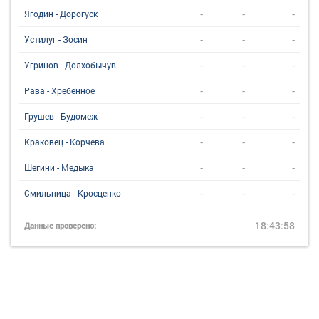
-
-
-
Ягодин - Дорогуск
-
-
-
Устилуг - Зосин
-
-
-
Угринов - Долхобычув
-
-
-
Рава - Хребенное
-
-
-
Грушев - Будомеж
-
-
-
Краковец - Корчева
-
-
-
Шегини - Медыка
-
-
-
Смильница - Кросценко
18:43:58
Данные проверено: