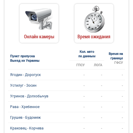
Онлайн камеры
Время ожидания
Кол. авто
Время на
Пункт пропуска
по данным
границе
Выезд из Украины
ГФСУ
ГПСУ
ЛОГА
-
-
-
Ягодин - Дорогуск
-
-
-
Устилуг - Зосин
-
-
-
Угринов - Долхобычув
-
-
-
Рава - Хребенное
-
-
-
Грушев - Будомеж
-
-
-
Краковец - Корчева