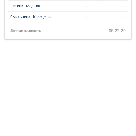
-
-
-
Шегини - Медыка
-
-
-
Смильница - Кросценко
05:22:20
Данные проверено: