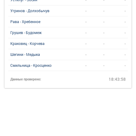
-
-
-
Угринов - Долхобычув
-
-
-
Рава - Хребенное
-
-
-
Грушев - Будомеж
-
-
-
Краковец - Корчева
-
-
-
Шегини - Медыка
-
-
-
Смильница - Кросценко
18:43:58
Данные проверено: