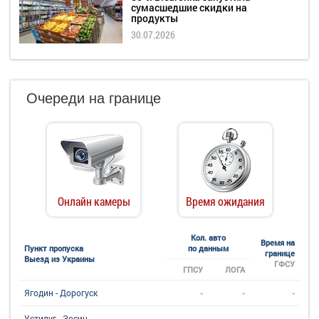
сумасшедшие скидки на
продукты
30.07.2026
Очереди на границе
Онлайн камеры
Время ожидания
Кол. авто
Время на
Пункт пропуска
по данным
границе
Выезд из Украины
ГФСУ
ГПСУ
ЛОГА
-
-
-
Ягодин - Дорогуск
-
-
-
Устилуг - Зосин