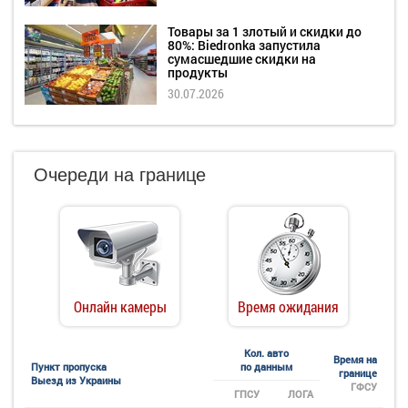
Товары за 1 злотый и скидки до
80%: Biedronka запустила
сумасшедшие скидки на
продукты
30.07.2026
Очереди на границе
Онлайн камеры
Время ожидания
Кол. авто
Время на
Пункт пропуска
по данным
границе
Выезд из Украины
ГФСУ
ГПСУ
ЛОГА