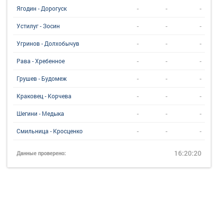
-
-
-
Ягодин - Дорогуск
-
-
-
Устилуг - Зосин
-
-
-
Угринов - Долхобычув
-
-
-
Рава - Хребенное
-
-
-
Грушев - Будомеж
-
-
-
Краковец - Корчева
-
-
-
Шегини - Медыка
-
-
-
Смильница - Кросценко
16:20:20
Данные проверено: