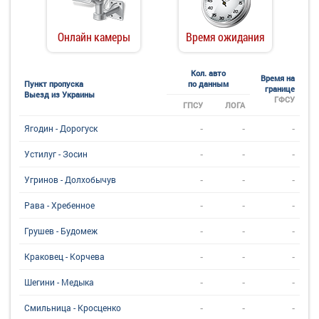
Онлайн камеры
Время ожидания
Кол. авто
Время на
Пункт пропуска
по данным
границе
Выезд из Украины
ГФСУ
ГПСУ
ЛОГА
-
-
-
Ягодин - Дорогуск
-
-
-
Устилуг - Зосин
-
-
-
Угринов - Долхобычув
-
-
-
Рава - Хребенное
-
-
-
Грушев - Будомеж
-
-
-
Краковец - Корчева
-
-
-
Шегини - Медыка
-
-
-
Смильница - Кросценко