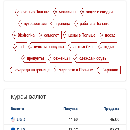
жизнь в Польше
магазины
акции и скидки
путешествия
граница
работа в Польше
Biedronka
самолет
цены в Польше
поезд
Lidl
пункты пропуска
автомобиль
отдых
продукты
беженцы
одежда и обувь
очереди на границе
зарплата в Польше
Варшава
Курсы валют
Валюта
Покупка
Продажа
USD
44.60
45.00
EUR
51.37
52.07