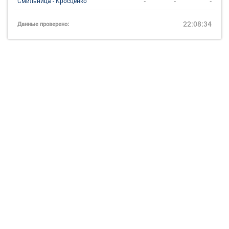
-
-
-
Смильница - Кросценко
22:08:34
Данные проверено: