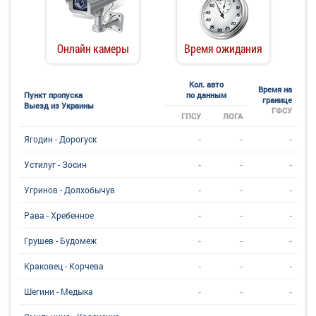
Онлайн камеры
Время ожидания
Кол. авто
Время на
Пункт пропуска
по данным
границе
Выезд из Украины
ГФСУ
ГПСУ
ЛОГА
-
-
-
Ягодин - Дорогуск
-
-
-
Устилуг - Зосин
-
-
-
Угринов - Долхобычув
-
-
-
Рава - Хребенное
-
-
-
Грушев - Будомеж
-
-
-
Краковец - Корчева
-
-
-
Шегини - Медыка