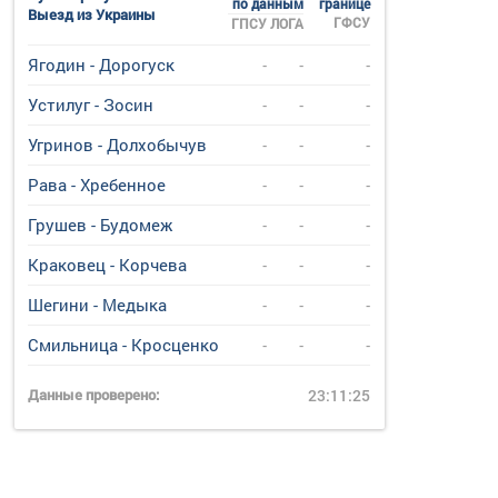
по данным
границе
Выезд из Украины
ГФСУ
ГПСУ
ЛОГА
Ягодин - Дорогуск
-
-
-
Устилуг - Зосин
-
-
-
Угринов - Долхобычув
-
-
-
Рава - Хребенное
-
-
-
Грушев - Будомеж
-
-
-
Краковец - Корчева
-
-
-
Шегини - Медыка
-
-
-
Смильница - Кросценко
-
-
-
Данные проверено:
23:11:25