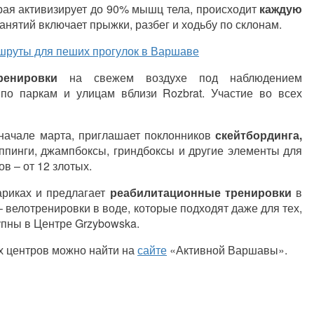
орая активизирует до 90% мышц тела, происходит
каждую
анятий включает прыжки, разбег и ходьбу по склонам.
руты для пеших прогулок в Варшаве
ренировки
на свежем воздухе под наблюдением
по паркам и улицам вблизи Rozbrat. Участие во всех
 начале марта, приглашает поклонников
скейтбординга,
оппинги, джампбоксы, гриндбоксы и другие элементы для
в – от 12 злотых.
ариках и предлагает
реабилитационные тренировки
в
 велотренировки в воде, которые подходят даже для тех,
упны в Центре Grzybowska.
х центров можно найти на
сайте
«Активной Варшавы».