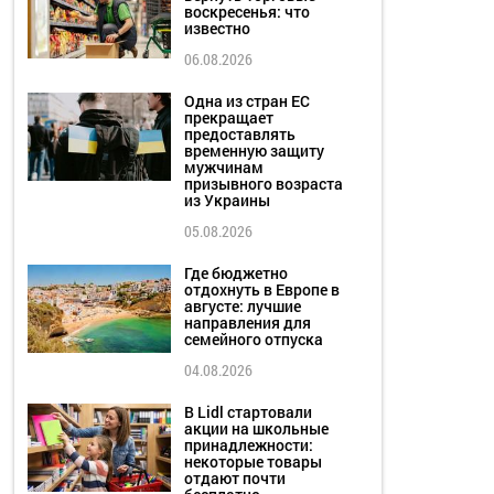
воскресенья: что
известно
06.08.2026
Одна из стран ЕС
прекращает
предоставлять
временную защиту
мужчинам
призывного возраста
из Украины
05.08.2026
Где бюджетно
отдохнуть в Европе в
августе: лучшие
направления для
семейного отпуска
04.08.2026
В Lidl стартовали
акции на школьные
принадлежности:
некоторые товары
отдают почти