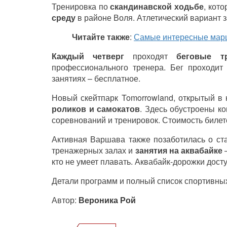
Тренировка по
скандинавской ходьбе
, кот
среду
в районе Воля. Атлетический вариант з
Читайте также
:
Самые интересные марш
Каждый четверг
проходят
беговые т
профессионального тренера. Бег проходит 
занятиях – бесплатное.
Новый скейтпарк Tomorrowland, открытый в
роликов и самокатов
. Здесь обустроены к
соревнований и тренировок. Стоимость билето
Активная Варшава также позаботилась о ст
тренажерных залах и
занятия на аквабайке
–
кто не умеет плавать. Аквабайк-дорожки дост
Детали программ и полный список спортивны
Автор:
Вероника Рой