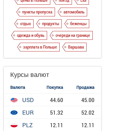
цены в Польше
поезд
Lidl
пункты пропуска
автомобиль
отдых
продукты
беженцы
одежда и обувь
очереди на границе
зарплата в Польше
Варшава
Курсы валют
Валюта
Покупка
Продажа
USD
44.60
45.00
EUR
51.32
52.02
PLZ
12.11
12.11