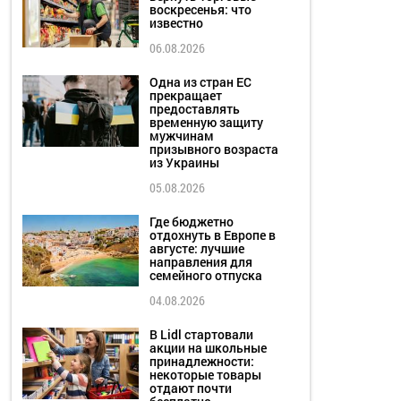
воскресенья: что
известно
06.08.2026
Одна из стран ЕС
прекращает
предоставлять
временную защиту
мужчинам
призывного возраста
из Украины
05.08.2026
Где бюджетно
отдохнуть в Европе в
августе: лучшие
направления для
семейного отпуска
04.08.2026
В Lidl стартовали
акции на школьные
принадлежности:
некоторые товары
отдают почти