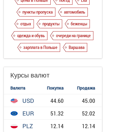
цены в Польше
поезд
Lidl
пункты пропуска
автомобиль
отдых
продукты
беженцы
одежда и обувь
очереди на границе
зарплата в Польше
Варшава
Курсы валют
Валюта
Покупка
Продажа
USD
44.60
45.00
EUR
51.32
52.02
PLZ
12.14
12.14