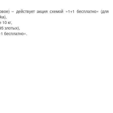
овое) – действует акция схемой «1+1 бесплатно» (для
ka),
 10 кг,
95 злотых),
+1 бесплатно».