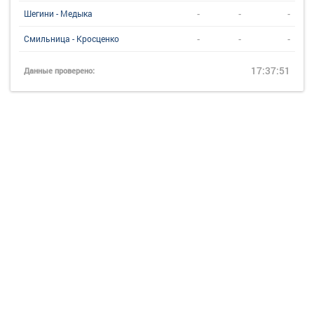
-
-
-
Шегини - Медыка
-
-
-
Смильница - Кросценко
17:37:51
Данные проверено: