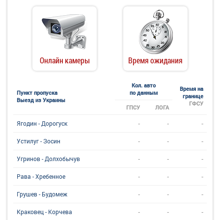
Онлайн камеры
Время ожидания
Кол. авто
Время на
Пункт пропуска
по данным
границе
Выезд из Украины
ГФСУ
ГПСУ
ЛОГА
-
-
-
Ягодин - Дорогуск
-
-
-
Устилуг - Зосин
-
-
-
Угринов - Долхобычув
-
-
-
Рава - Хребенное
-
-
-
Грушев - Будомеж
-
-
-
Краковец - Корчева