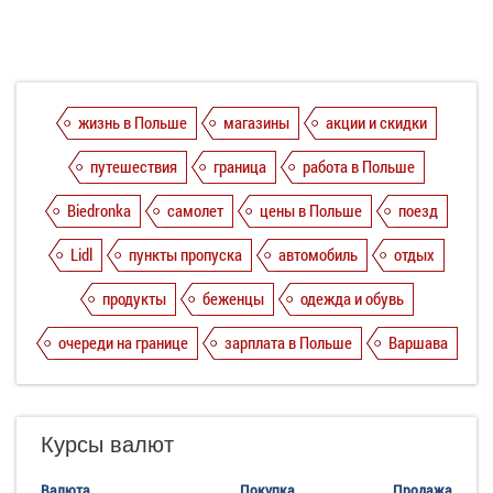
жизнь в Польше
магазины
акции и скидки
путешествия
граница
работа в Польше
Biedronka
самолет
цены в Польше
поезд
Lidl
пункты пропуска
автомобиль
отдых
продукты
беженцы
одежда и обувь
очереди на границе
зарплата в Польше
Варшава
Курсы валют
Валюта
Покупка
Продажа