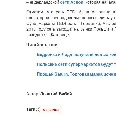
– нидерландской
сети Action
, которая начала
Отметим, что сеть TEDi была основана в
операторов непродовольственных дискау
Супермаркеты TEDi есть в Германии, Австри
2018 году сеть выходит на рынки Польши и 
находится в Катовице.
Читайте также:
Бедронка и Лидл получили новых ко
Польские сети супермаркетов будут 
Прощай Saturn. Торговая марка исчез
Автор:
Леонтий Бабий
Теги:
магазины