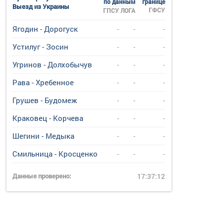
по данным
границе
Выезд из Украины
ГФСУ
ГПСУ
ЛОГА
Ягодин - Дорогуск
-
-
-
Устилуг - Зосин
-
-
-
Угринов - Долхобычув
-
-
-
Рава - Хребенное
-
-
-
Грушев - Будомеж
-
-
-
Краковец - Корчева
-
-
-
Шегини - Медыка
-
-
-
Смильница - Кросценко
-
-
-
Данные проверено:
17:37:12