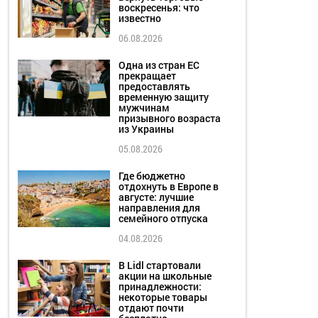
воскресенья: что
известно
06.08.2026
Одна из стран ЕС
прекращает
предоставлять
временную защиту
мужчинам
призывного возраста
из Украины
05.08.2026
Где бюджетно
отдохнуть в Европе в
августе: лучшие
направления для
семейного отпуска
04.08.2026
В Lidl стартовали
акции на школьные
принадлежности:
некоторые товары
отдают почти