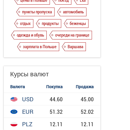
цены в Польше
поезд
Lidl
пункты пропуска
автомобиль
отдых
продукты
беженцы
одежда и обувь
очереди на границе
зарплата в Польше
Варшава
Курсы валют
Валюта
Покупка
Продажа
USD
44.60
45.00
EUR
51.32
52.02
PLZ
12.11
12.11