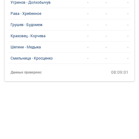
-
-
-
Угринов - Долхобычув
-
-
-
Рава - Хребенное
-
-
-
Грушев - Будомеж
-
-
-
Краковец - Корчева
-
-
-
Шегини - Медыка
-
-
-
Смильница - Кросценко
08:09:01
Данные проверено: