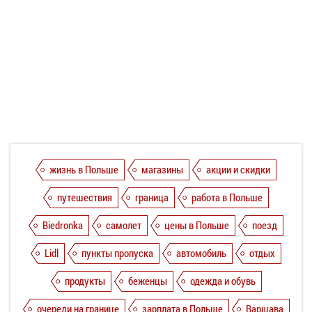
жизнь в Польше
магазины
акции и скидки
путешествия
граница
работа в Польше
Biedronka
самолет
цены в Польше
поезд
Lidl
пункты пропуска
автомобиль
отдых
продукты
беженцы
одежда и обувь
очереди на границе
зарплата в Польше
Варшава