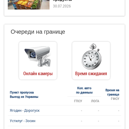
30.07.2026
Очереди на границе
Онлайн камеры
Время ожидания
Кол. авто
Время на
Пункт пропуска
по данным
границе
Выезд из Украины
ГФСУ
ГПСУ
ЛОГА
-
-
-
Ягодин - Дорогуск
-
-
-
Устилуг - Зосин