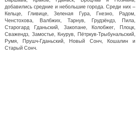
добавились средние и небольшие города. Среди них –
Кельце, Гливице, Зеленая Гура, Гнезно, Радом,
Ченстохова, Валбжих, Тарнув, Грудзёндз, Пила,
Старогард Гданьский, Закопане, Колобжег, Плоцк,
Сважендз, Замостье, Кнурув, Пётркув-Трыбунальский,
Румя, Прушч-Гданьский, Новый Сонч, Кошалин и
Старый Сонч.