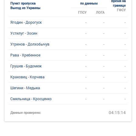
Время на
Пункт пропуска
по данным
границе
Выезд из Украины
ГФСУ
ГПСУ
ЛОГА
-
-
-
Ягодин - Дорогуск
-
-
-
Устилуг - Зосин
-
-
-
Угринов - Долхобычув
-
-
-
Рава - Хребенное
-
-
-
Грушев - Будомеж
-
-
-
Краковец - Корчева
-
-
-
Шегини - Медыка
-
-
-
Смильница - Кросценко
04:15:14
Данные проверено: