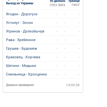
по данным
границе
Выезд из Украины
ГФСУ
ГПСУ
ЛОГА
Ягодин - Дорогуск
-
-
-
Устилуг - Зосин
-
-
-
Угринов - Долхобычув
-
-
-
Рава - Хребенное
-
-
-
Грушев - Будомеж
-
-
-
Краковец - Корчева
-
-
-
Шегини - Медыка
-
-
-
Смильница - Кросценко
-
-
-
Данные проверено:
14:05:59