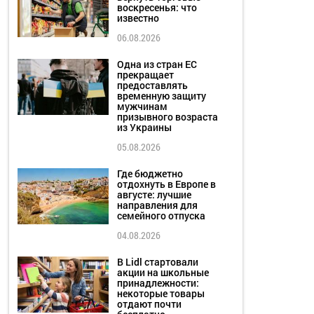
воскресенья: что
известно
06.08.2026
Одна из стран ЕС
прекращает
предоставлять
временную защиту
мужчинам
призывного возраста
из Украины
05.08.2026
Где бюджетно
отдохнуть в Европе в
августе: лучшие
направления для
семейного отпуска
04.08.2026
В Lidl стартовали
акции на школьные
принадлежности:
некоторые товары
отдают почти