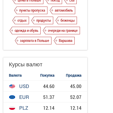
цены в Польше
поезд
Lidl
пункты пропуска
автомобиль
отдых
продукты
беженцы
одежда и обувь
очереди на границе
зарплата в Польше
Варшава
Курсы валют
Валюта
Покупка
Продажа
USD
44.60
45.00
EUR
51.37
52.07
PLZ
12.14
12.14