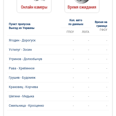
Онлайн камеры
Время ожидания
Кол. авто
Время на
Пункт пропуска
по данным
границе
Выезд из Украины
ГФСУ
ГПСУ
ЛОГА
-
-
-
Ягодин - Дорогуск
-
-
-
Устилуг - Зосин
-
-
-
Угринов - Долхобычув
-
-
-
Рава - Хребенное
-
-
-
Грушев - Будомеж
-
-
-
Краковец - Корчева
-
-
-
Шегини - Медыка
-
-
-
Смильница - Кросценко