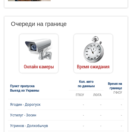
Очереди на границе
Онлайн камеры
Время ожидания
Кол. авто
Время на
Пункт пропуска
по данным
границе
Выезд из Украины
ГФСУ
ГПСУ
ЛОГА
-
-
-
Ягодин - Дорогуск
-
-
-
Устилуг - Зосин
-
-
-
Угринов - Долхобычув