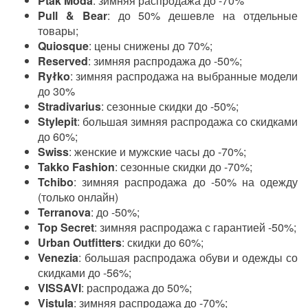
Ptak Moda
: зимняя распродажа до -70%
Pull & Bear
: до 50% дешевле на отдельные
товары;
Quiosque
: цены снижены до 70%;
Reserved
: зимняя распродажа до -50%;
Ryłko
: зимняя распродажа на выбранные модели
до 30%
Stradivarius
: сезонные скидки до -50%;
Stylepit
: большая зимняя распродажа со скидками
до 60%;
Swiss
: женские и мужские часы до -70%;
Takko Fashion
: сезонные скидки до -70%;
Tchibo
: зимняя распродажа до -50% на одежду
(только онлайн)
Terranova
: до -50%;
Top Secret
: зимняя распродажа с гарантией -50%;
Urban Outfitters
: скидки до 60%;
Venezia
: большая распродажа обуви и одежды со
скидками до -56%;
VISSAVI
: распродажа до 50%;
Vistula
: зимняя распродажа до -70%;