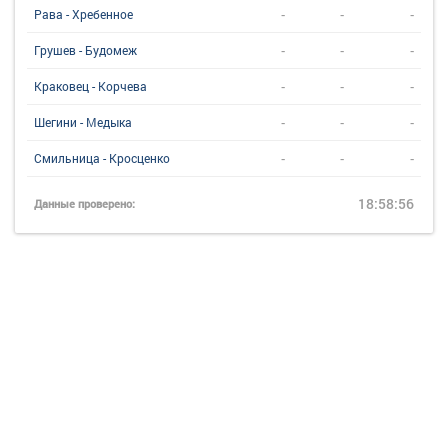
-
-
-
Рава - Хребенное
-
-
-
Грушев - Будомеж
-
-
-
Краковец - Корчева
-
-
-
Шегини - Медыка
-
-
-
Смильница - Кросценко
18:58:56
Данные проверено: