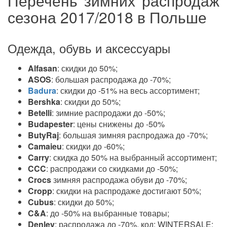
Перечень зимних распродаж
сезона 2017/2018 в Польше
Одежда, обувь и аксессуары
Alfasan
: скидки до 50%;
ASOS
: большая распродажа до -70%;
Badura
: скидки до -51% на весь ассортимент;
Bershka
: скидки до 50%;
Betelli
: зимние распродажи до -50%;
Budapester
: цены снижены до -50%
ButyRaj
: большая зимняя распродажа до -70%;
Camaieu
: скидки до -60%;
Carry
: скидка до 50% на выбранный ассортимент;
CCC
: распродажи со скидками до -50%;
Crocs
зимняя распродажа обуви до -70%;
Cropp
: скидки на распродаже достигают 50%;
Cubus
: скидки до 50%;
C&A
: до -50% на выбранные товары;
Denley
: распродажа до -70%, код: WINTERSALE;