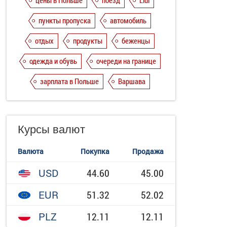
цены в Польше
поезд
Lidl
пункты пропуска
автомобиль
отдых
продукты
беженцы
одежда и обувь
очереди на границе
зарплата в Польше
Варшава
Курсы валют
Валюта
Покупка
Продажа
USD
44.60
45.00
EUR
51.32
52.02
PLZ
12.11
12.11