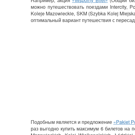
Например, акция
«Wspólny Bilet»
(Общий бил
можно путешествовать поездами Intercity, Pol
Koleje Mazowieckie, SKM (Szybka Kolej Miejsk
оптимальный вариант путешествия с пересадк
Подобным
является и предложение
«Pakiet P
раз выгодно купить максимум 6 билетов на пое