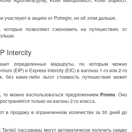
Kolei Aglomeracyjnej, Kolei Małopolskich, Kolei Śląskich,
 участвуют в акциях от Polregio, но об этом дальше.
, которые позволяют сэкономить на путешествия, от
ольши.
Intercity
ывает определенные маршруты, по которым можно
ium (EIP) и Express Intercity (EIC) в вагонах 1-го или 2-го
к, без каких-либо льгот стоимость путешествия может
ь, то можно воспользоваться предложением
Promo
. Оно
ространяется только на вагоны 2-го класса.
ют в продажу в ограниченном количестве за 30 дней до
 Taniej) пассажиры могут автоматически получить скидку