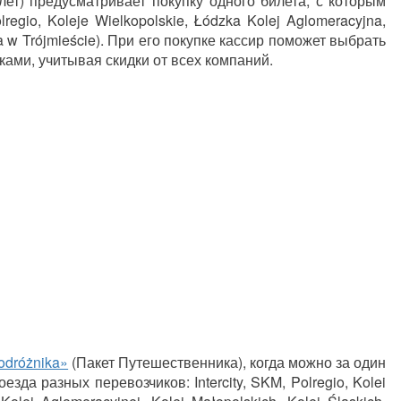
ет) предусматривает покупку одного билета, с которым
regio, Koleje Wielkopolskie, Łódzka Kolej Aglomeracyjna,
a w Trójmieście). При его покупке кассир поможет выбрать
ами, учитывая скидки от всех компаний.
odróżnika»
(Пакет Путешественника), когда можно за один
зда разных перевозчиков: Intercity, SKM, Polregio, Kolei