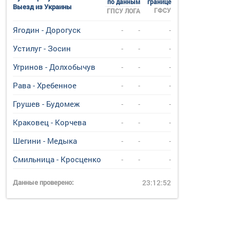
по данным
границе
Выезд из Украины
ГФСУ
ГПСУ
ЛОГА
Ягодин - Дорогуск
-
-
-
Устилуг - Зосин
-
-
-
Угринов - Долхобычув
-
-
-
Рава - Хребенное
-
-
-
Грушев - Будомеж
-
-
-
Краковец - Корчева
-
-
-
Шегини - Медыка
-
-
-
Смильница - Кросценко
-
-
-
Данные проверено:
23:12:52