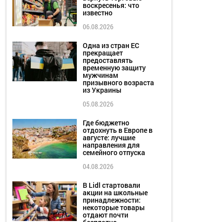
воскресенья: что
известно
06.08.2026
Одна из стран ЕС
прекращает
предоставлять
временную защиту
мужчинам
призывного возраста
из Украины
05.08.2026
Где бюджетно
отдохнуть в Европе в
августе: лучшие
направления для
семейного отпуска
04.08.2026
В Lidl стартовали
акции на школьные
принадлежности:
некоторые товары
отдают почти