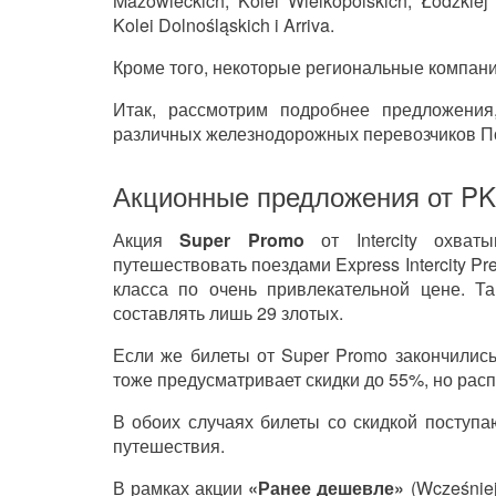
Mazowieckich, Kolei Wielkopolskich, Łódzkiej 
Kolei Dolnośląskich i Arriva.
Кроме того, некоторые региональные компании
Итак, рассмотрим подробнее предложения
различных железнодорожных перевозчиков П
Акционные предложения от PKP 
Акция
Super Promo
от Intercity охват
путешествовать поездами Express Intercity Prem
класса по очень привлекательной цене. Та
составлять лишь 29 злотых.
Если же билеты от Super Promo закончилис
тоже предусматривает скидки до 55%, но расп
В обоих случаях билеты со скидкой поступа
путешествия.
В рамках акции
«Ранее дешевле»
(Wcześniej