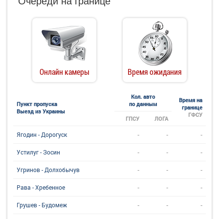
Очереди на границе
Онлайн камеры
Время ожидания
Кол. авто
Время на
Пункт пропуска
по данным
границе
Выезд из Украины
ГФСУ
ГПСУ
ЛОГА
-
-
-
Ягодин - Дорогуск
-
-
-
Устилуг - Зосин
-
-
-
Угринов - Долхобычув
-
-
-
Рава - Хребенное
-
-
-
Грушев - Будомеж