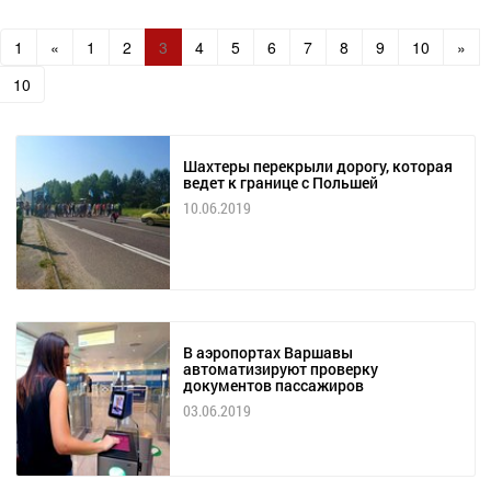
1
«
1
2
3
4
5
6
7
8
9
10
»
10
Шахтеры перекрыли дорогу, которая
ведет к границе с Польшей
10.06.2019
В аэропортах Варшавы
автоматизируют проверку
документов пассажиров
03.06.2019