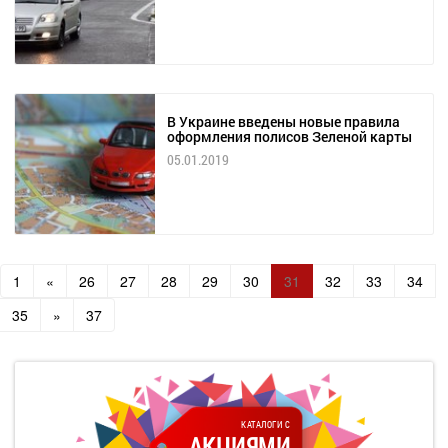
В Украине введены новые правила
оформления полисов Зеленой карты
05.01.2019
1
«
26
27
28
29
30
31
32
33
34
35
»
37
КАТАЛОГИ С
АКЦИЯМИ