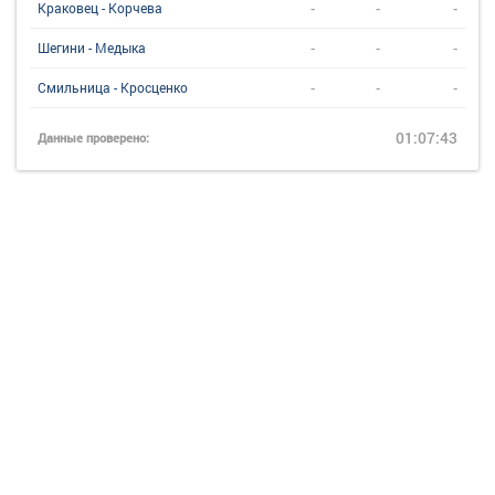
-
-
-
Краковец - Корчева
-
-
-
Шегини - Медыка
-
-
-
Смильница - Кросценко
01:07:43
Данные проверено: