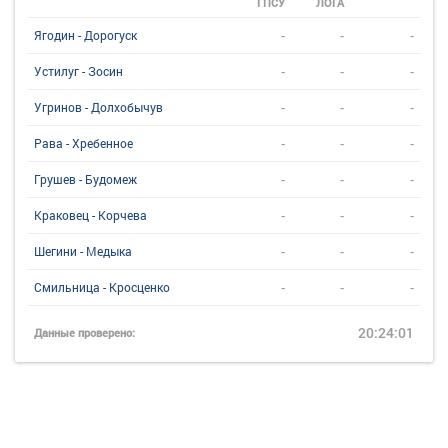
ГПСУ
ЛОГА
-
-
-
Ягодин - Дорогуск
-
-
-
Устилуг - Зосин
-
-
-
Угринов - Долхобычув
-
-
-
Рава - Хребенное
-
-
-
Грушев - Будомеж
-
-
-
Краковец - Корчева
-
-
-
Шегини - Медыка
-
-
-
Смильница - Кросценко
20:24:01
Данные проверено: