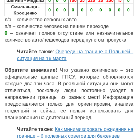
Смильныця -
0
0
0
0
0
0
0
0
0
0
Кросценко
л/а – количество легковых авто
п/п – количество человек на пешем переходе
0
– означает полное отсутствие или незначительное
количество авто/пешеходов перед пунктом пропуска
Читайте также
:
Очереди на границе c Польшей -
ситуация на 16 марта
Обратите внимание!
Что указано количество – это
официальные данные ГПСУ, которые обновляются
каждые два-три часа. В реальной ситуации они могут
отличаться, поскольку люди постоянно уходят в
направлении границы из разных мест! Информация
предоставляется только для ориентировки, анализа
тенденций и сейчас ее нельзя использовать для
планирования на длительный период.
Читайте также
:
Как минимизировать ожидания на
границе – 6 полезных советов для беженцев