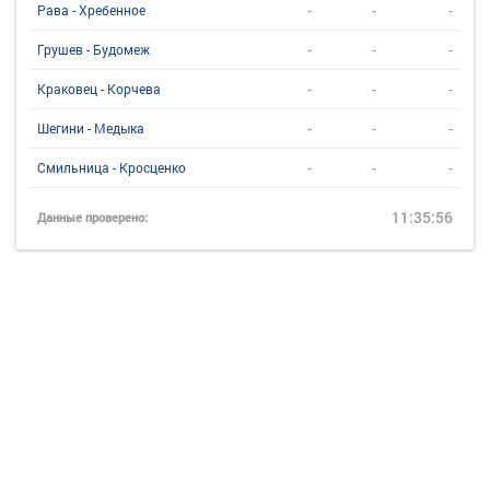
-
-
-
Рава - Хребенное
-
-
-
Грушев - Будомеж
-
-
-
Краковец - Корчева
-
-
-
Шегини - Медыка
-
-
-
Смильница - Кросценко
11:35:56
Данные проверено: