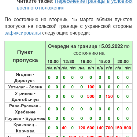
Читайте также
:
Пересечение границы в условиях
военного положения
По состоянию на вторник, 15 марта вблизи пунктов
пропуска на польской границе с украинской стороны
зафиксированы
следующие очереди:
Очереди на границе 15.03.2022
по
Пункт
состоянию на
пропуска
10:00
12:30
16:00
18:00
20:00
л/а
п/п
л/а
п/п
л/а
п/п
л/а
п/п
л/а
п/п
Ягодин -
0
0
0
0
0
0
0
0
0
0
Дорогуск
Устилуг - Зосин
0
0
0
0
0
100
0
0
0
0
Угринив -
0
0
0
0
0
500
0
150
0
0
Долгобычув
Рава-Русская -
0
0
0
0
0
0
0
0
0
0
Хребенне
Грушев - Будомеж
0
0
0
0
0
0
0
0
0
0
Краковец -
0
0
40
0
120
600
140
700
150
800
Корчова
Шегини - Медыка
0
0
0
100
25
220
20
250
15
0