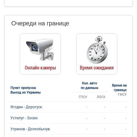
Очереди на границе
Онлайн камеры
Время ожидания
Кол. авто
Время на
Пункт пропуска
по данным
границе
Выезд из Украины
ГФСУ
ГПСУ
ЛОГА
-
-
-
Ягодин - Дорогуск
-
-
-
Устилуг - Зосин
-
-
-
Угринов - Долхобычув