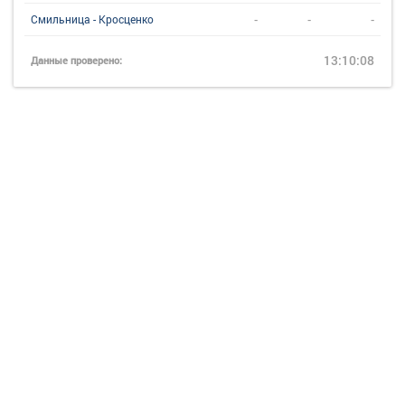
-
-
-
Смильница - Кросценко
13:10:08
Данные проверено: