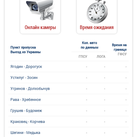
Онлайн камеры
Время ожидания
Кол. авто
Время на
Пункт пропуска
по данным
границе
Выезд из Украины
ГФСУ
ГПСУ
ЛОГА
-
-
-
Ягодин - Дорогуск
-
-
-
Устилуг - Зосин
-
-
-
Угринов - Долхобычув
-
-
-
Рава - Хребенное
-
-
-
Грушев - Будомеж
-
-
-
Краковец - Корчева
-
-
-
Шегини - Медыка