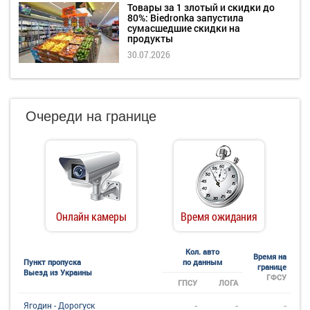
Товары за 1 злотый и скидки до
80%: Biedronka запустила
сумасшедшие скидки на
продукты
30.07.2026
Очереди на границе
Онлайн камеры
Время ожидания
Кол. авто
Время на
Пункт пропуска
по данным
границе
Выезд из Украины
ГФСУ
ГПСУ
ЛОГА
-
-
-
Ягодин - Дорогуск