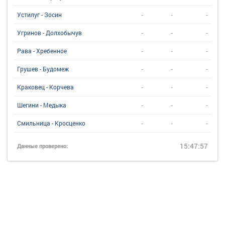
-
-
-
Устилуг - Зосин
-
-
-
Угринов - Долхобычув
-
-
-
Рава - Хребенное
-
-
-
Грушев - Будомеж
-
-
-
Краковец - Корчева
-
-
-
Шегини - Медыка
-
-
-
Смильница - Кросценко
15:47:57
Данные проверено: