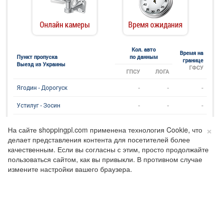
Онлайн камеры
Время ожидания
Кол. авто
Время на
Пункт пропуска
по данным
границе
Выезд из Украины
ГФСУ
ГПСУ
ЛОГА
-
-
-
Ягодин - Дорогуск
-
-
-
Устилуг - Зосин
-
-
-
Угринов - Долхобычув
×
На сайте shoppingpl.com применена технология Cookie, что
делает представления контента для посетителей более
-
-
-
Рава - Хребенное
качественным. Если вы согласны с этим, просто продолжайте
-
-
-
пользоваться сайтом, как вы привыкли. В противном случае
Грушев - Будомеж
измените настройки вашего браузера.
-
-
-
Краковец - Корчева
-
-
-
Шегини - Медыка
-
-
-
Смильница - Кросценко