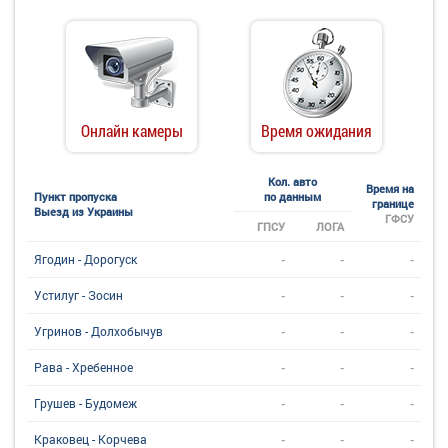
Онлайн камеры
Время ожидания
Кол. авто
Время на
Пункт пропуска
по данным
границе
Выезд из Украины
ГФСУ
ГПСУ
ЛОГА
-
-
-
Ягодин - Дорогуск
-
-
-
Устилуг - Зосин
-
-
-
Угринов - Долхобычув
-
-
-
Рава - Хребенное
-
-
-
Грушев - Будомеж
-
-
-
Краковец - Корчева