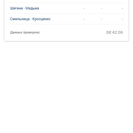
-
-
-
Шегини - Медыка
-
-
-
Смильница - Кросценко
08:42:06
Данные проверено: