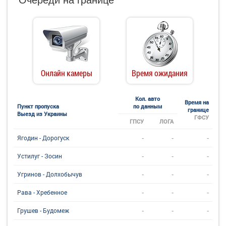
Онлайн камеры
Время ожидания
Кол. авто
Время на
Пункт пропуска
по данным
границе
Выезд из Украины
ГФСУ
ГПСУ
ЛОГА
-
-
-
Ягодин - Дорогуск
-
-
-
Устилуг - Зосин
-
-
-
Угринов - Долхобычув
-
-
-
Рава - Хребенное
-
-
-
Грушев - Будомеж