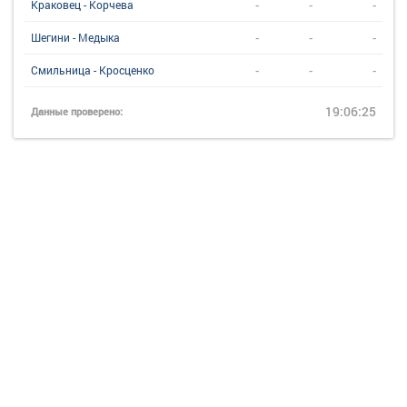
-
-
-
Краковец - Корчева
-
-
-
Шегини - Медыка
-
-
-
Смильница - Кросценко
19:06:25
Данные проверено: