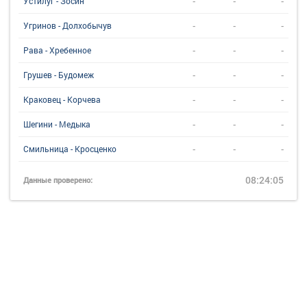
-
-
-
Устилуг - Зосин
-
-
-
Угринов - Долхобычув
-
-
-
Рава - Хребенное
-
-
-
Грушев - Будомеж
-
-
-
Краковец - Корчева
-
-
-
Шегини - Медыка
-
-
-
Смильница - Кросценко
08:24:05
Данные проверено: