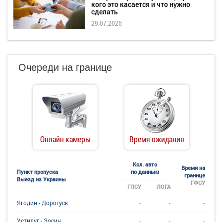
кого это касается и что нужно
сделать
29.07.2026
Очереди на границе
Онлайн камеры
Время ожидания
Кол. авто
Время на
Пункт пропуска
по данным
границе
Выезд из Украины
ГФСУ
ГПСУ
ЛОГА
-
-
-
Ягодин - Дорогуск
-
-
-
Устилуг - Зосин