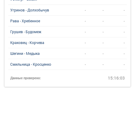
-
-
-
Угринов - Долхобычув
-
-
-
Рава - Хребенное
-
-
-
Грушев - Будомеж
-
-
-
Краковец - Корчева
-
-
-
Шегини - Медыка
-
-
-
Смильница - Кросценко
15:16:03
Данные проверено: