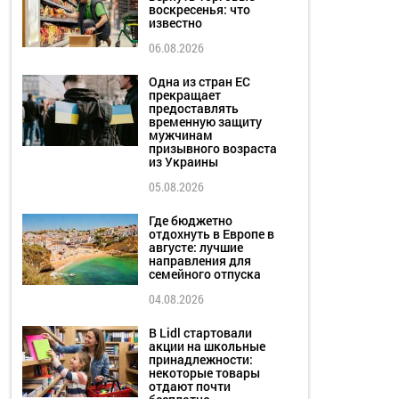
воскресенья: что
известно
06.08.2026
Одна из стран ЕС
прекращает
предоставлять
временную защиту
мужчинам
призывного возраста
из Украины
05.08.2026
Где бюджетно
отдохнуть в Европе в
августе: лучшие
направления для
семейного отпуска
04.08.2026
В Lidl стартовали
акции на школьные
принадлежности:
некоторые товары
отдают почти