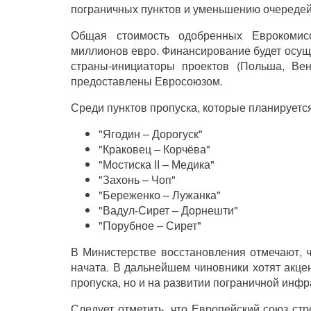
пограничных пунктов и уменьшению очередей
Общая стоимость одобренных Еврокомис
миллионов евро. Финансирование будет осущ
страны-инициаторы проектов (Польша, Ве
предоставлены Евросоюзом.
Среди пунктов пропуска, которые планируется
"Ягодин – Дорогуск"
"Краковец – Корчёва"
"Мостиска ІІ – Медика"
"Захонь – Чоп"
"Береженко – Лужанка"
"Вадул-Сирет – Дорнешти"
"Порубное – Сирет"
В Министерстве восстановления отмечают, 
начата. В дальнейшем чиновники хотят акце
пропуска, но и на развитии пограничной инфр
Следует отметить, что Европейский союз ст