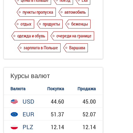
цены в Польше
поезд
Lidl
пункты пропуска
автомобиль
отдых
продукты
беженцы
одежда и обувь
очереди на границе
зарплата в Польше
Варшава
Курсы валют
Валюта
Покупка
Продажа
USD
44.60
45.00
EUR
51.37
52.07
PLZ
12.14
12.14