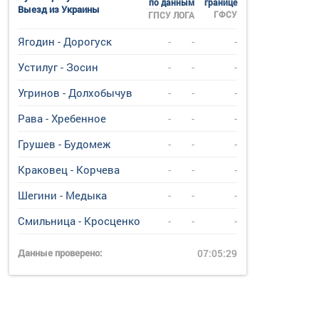
по данным
границе
Выезд из Украины
ГФСУ
ГПСУ
ЛОГА
Ягодин - Дорогуск
-
-
-
Устилуг - Зосин
-
-
-
Угринов - Долхобычув
-
-
-
Рава - Хребенное
-
-
-
Грушев - Будомеж
-
-
-
Краковец - Корчева
-
-
-
Шегини - Медыка
-
-
-
Смильница - Кросценко
-
-
-
Данные проверено:
07:05:29