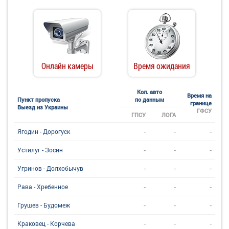
Онлайн камеры
Время ожидания
Кол. авто
Время на
Пункт пропуска
по данным
границе
Выезд из Украины
ГФСУ
ГПСУ
ЛОГА
-
-
-
Ягодин - Дорогуск
-
-
-
Устилуг - Зосин
-
-
-
Угринов - Долхобычув
-
-
-
Рава - Хребенное
-
-
-
Грушев - Будомеж
-
-
-
Краковец - Корчева