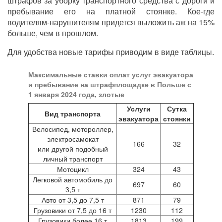
штрафов за уборку транспортного средства с дороги и
пребывание его на платной стоянке. Кое-где
водителям-нарушителям придется выложить аж на 15%
больше, чем в прошлом.
Для удобства новые тарифы приводим в виде таблицы.
Максимальные ставки оплат услуг эвакуатора
и пребывание на штрафплощадке в Польше с
1 января 2024 года, злотые
Услуги
Сутка
Вид транспорта
эвакуатора
стоянки
Велосипед, мотороллер,
электросамокат
166
32
или другой подобный
личный транспорт
Мотоцикл
324
43
Легковой автомобиль до
697
60
3,5 т
Авто от 3,5 до 7,5 т
871
79
Грузовики от 7,5 до 16 т
1230
112
Грузовики более 16 т
1813
199