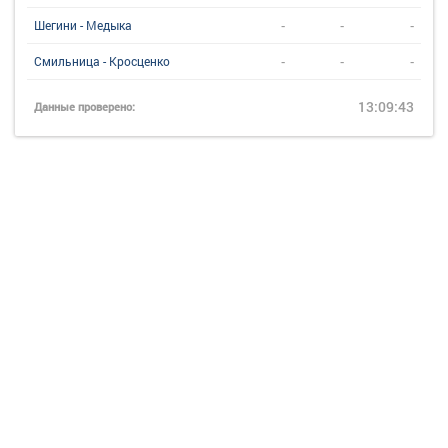
-
-
-
Шегини - Медыка
-
-
-
Смильница - Кросценко
13:09:43
Данные проверено: