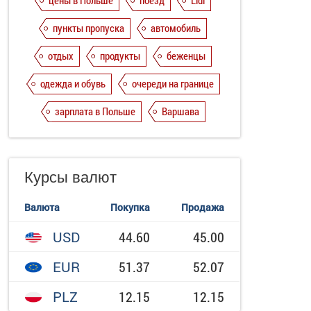
цены в Польше
поезд
Lidl
пункты пропуска
автомобиль
отдых
продукты
беженцы
одежда и обувь
очереди на границе
зарплата в Польше
Варшава
Курсы валют
Валюта
Покупка
Продажа
USD
44.60
45.00
EUR
51.37
52.07
PLZ
12.15
12.15