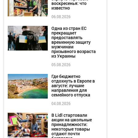
воскресенья: что
известно
06.08.2026
Одна из стран ЕС
прекращает
предоставлять
временную защиту
мужчинам
призывного возраста
из Украины
05.08.2026
Где бюджетно
отдохнуть в Европе в
августе: лучшие
направления для
семейного отпуска
04.08.2026
В Lidl стартовали
акции на школьные
принадлежности:
некоторые товары
отдают почти