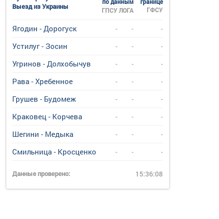
по данным
границе
Выезд из Украины
ГФСУ
ГПСУ
ЛОГА
Ягодин - Дорогуск
-
-
-
Устилуг - Зосин
-
-
-
Угринов - Долхобычув
-
-
-
Рава - Хребенное
-
-
-
Грушев - Будомеж
-
-
-
Краковец - Корчева
-
-
-
Шегини - Медыка
-
-
-
Смильница - Кросценко
-
-
-
Данные проверено:
15:36:08