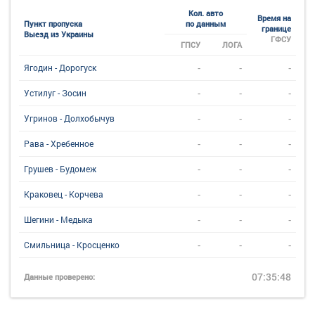
Кол. авто
Время на
Пункт пропуска
по данным
границе
Выезд из Украины
ГФСУ
ГПСУ
ЛОГА
-
-
-
Ягодин - Дорогуск
-
-
-
Устилуг - Зосин
-
-
-
Угринов - Долхобычув
-
-
-
Рава - Хребенное
-
-
-
Грушев - Будомеж
-
-
-
Краковец - Корчева
-
-
-
Шегини - Медыка
-
-
-
Смильница - Кросценко
07:35:48
Данные проверено: