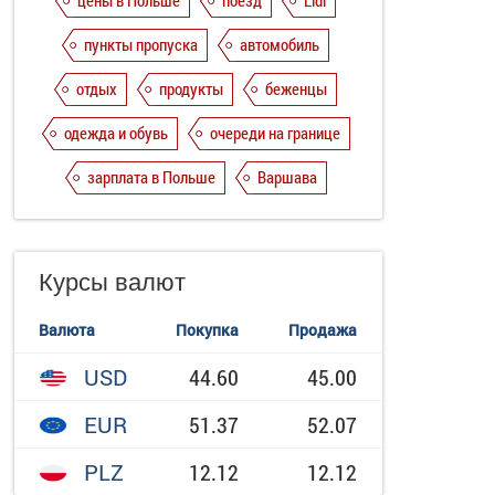
цены в Польше
поезд
Lidl
пункты пропуска
автомобиль
отдых
продукты
беженцы
одежда и обувь
очереди на границе
зарплата в Польше
Варшава
Курсы валют
Валюта
Покупка
Продажа
USD
44.60
45.00
EUR
51.37
52.07
PLZ
12.12
12.12