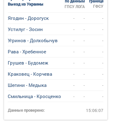
по данным
границе
Выезд из Украины
ГФСУ
ГПСУ
ЛОГА
Ягодин - Дорогуск
-
-
-
Устилуг - Зосин
-
-
-
Угринов - Долхобычув
-
-
-
Рава - Хребенное
-
-
-
Грушев - Будомеж
-
-
-
Краковец - Корчева
-
-
-
Шегини - Медыка
-
-
-
Смильница - Кросценко
-
-
-
Данные проверено:
15:06:07