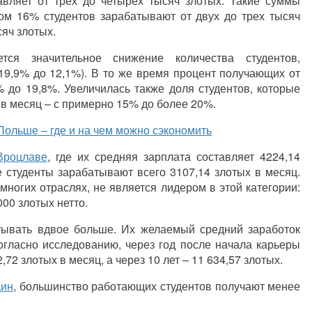
авляет от трех до четырех тысяч злотых. Такие суммы
м 16% студентов зарабатывают от двух до трех тысяч
сяч злотых.
я значительное снижение количества студентов,
19,9% до 12,1%). В то же время процент получающих от
% до 19,8%. Увеличилась также доля студентов, которые
 в месяц – с примерно 15% до более 20%.
Польше – где и на чем можно сэкономить
Вроцлаве
, где их средняя зарплата составляет 4224,14
е студенты зарабатывают всего 3107,14 злотых в месяц.
ногих отраслях, не является лидером в этой категории:
00 злотых нетто.
тывать вдвое больше. Их желаемый средний заработок
Согласно исследованию, через год после начала карьеры
2 злотых в месяц, а через 10 лет – 11 634,57 злотых.
ин
, большинство работающих студентов получают менее