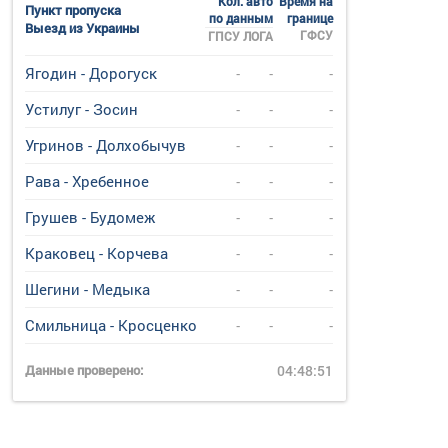
Кол. авто
Время на
Пункт пропуска
по данным
границе
Выезд из Украины
ГФСУ
ГПСУ
ЛОГА
Ягодин - Дорогуск
-
-
-
Устилуг - Зосин
-
-
-
Угринов - Долхобычув
-
-
-
Рава - Хребенное
-
-
-
Грушев - Будомеж
-
-
-
Краковец - Корчева
-
-
-
Шегини - Медыка
-
-
-
Смильница - Кросценко
-
-
-
Данные проверено:
04:48:51