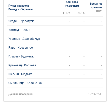
Кол. авто
Время на
Пункт пропуска
по данным
границе
Выезд из Украины
ГФСУ
ГПСУ
ЛОГА
-
-
-
Ягодин - Дорогуск
-
-
-
Устилуг - Зосин
-
-
-
Угринов - Долхобычув
-
-
-
Рава - Хребенное
-
-
-
Грушев - Будомеж
-
-
-
Краковец - Корчева
-
-
-
Шегини - Медыка
-
-
-
Смильница - Кросценко
17:37:51
Данные проверено: