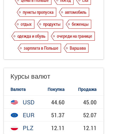
цены в Польше
поезд
Lidl
пункты пропуска
автомобиль
отдых
продукты
беженцы
одежда и обувь
очереди на границе
зарплата в Польше
Варшава
Курсы валют
Валюта
Покупка
Продажа
USD
44.60
45.00
EUR
51.37
52.07
PLZ
12.11
12.11