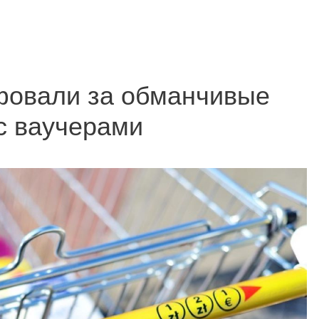
фовали за обманчивые
с ваучерами