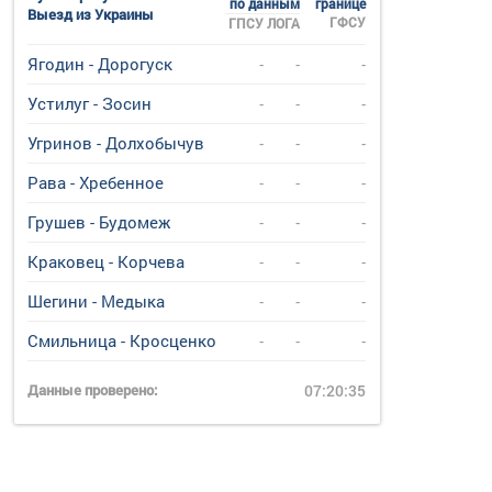
по данным
границе
Выезд из Украины
ГФСУ
ГПСУ
ЛОГА
Ягодин - Дорогуск
-
-
-
Устилуг - Зосин
-
-
-
Угринов - Долхобычув
-
-
-
Рава - Хребенное
-
-
-
Грушев - Будомеж
-
-
-
Краковец - Корчева
-
-
-
Шегини - Медыка
-
-
-
Смильница - Кросценко
-
-
-
Данные проверено:
07:20:35