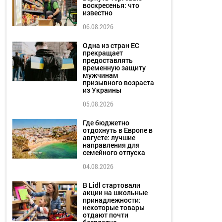
воскресенья: что
известно
06.08.2026
Одна из стран ЕС
прекращает
предоставлять
временную защиту
мужчинам
призывного возраста
из Украины
05.08.2026
Где бюджетно
отдохнуть в Европе в
августе: лучшие
направления для
семейного отпуска
04.08.2026
В Lidl стартовали
акции на школьные
принадлежности:
некоторые товары
отдают почти