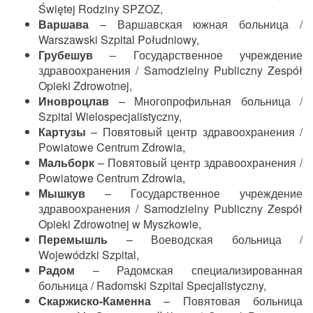
Świętej Rodziny SPZOZ,
Варшава
– Варшавская южная больница /
Warszawski Szpital Południowy,
Грубешув
– Государственное учреждение
здравоохранения / Samodzielny Publiczny Zespół
Opieki Zdrowotnej,
Иновроцлав
– Многопрофильная больница /
Szpital Wielospecjalistyczny,
Картузы
– Повятовый центр здравоохранения /
Powiatowe Centrum Zdrowia,
Мальборк
– Повятовый центр здравоохранения /
Powiatowe Centrum Zdrowia,
Мышкув
– Государственное учреждение
здравоохранения / Samodzielny Publiczny Zespół
Opieki Zdrowotnej w Myszkowie,
Перемышль
– Воеводская больница /
Wojewódzki Szpital,
Радом
– Радомская специализированная
больница / Radomski Szpital Specjalistyczny,
Скаржиско-Каменна
– Повятовая больница