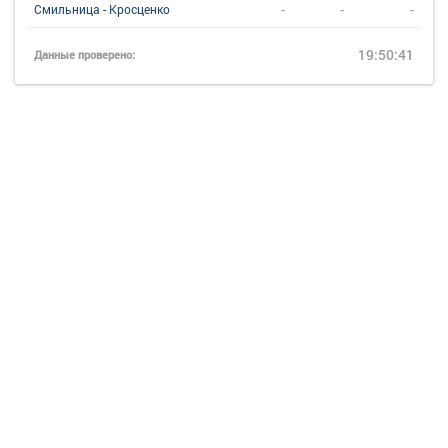
-
-
-
Смильница - Кросценко
19:50:41
Данные проверено: