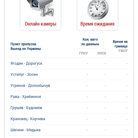
Онлайн камеры
Время ожидания
Кол. авто
Время на
Пункт пропуска
по данным
границе
Выезд из Украины
ГФСУ
ГПСУ
ЛОГА
-
-
-
Ягодин - Дорогуск
-
-
-
Устилуг - Зосин
-
-
-
Угринов - Долхобычув
-
-
-
Рава - Хребенное
-
-
-
Грушев - Будомеж
-
-
-
Краковец - Корчева
-
-
-
Шегини - Медыка